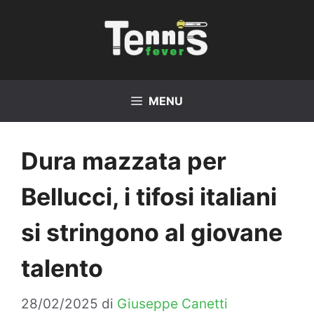
Vai
al
contenuto
MENU
Dura mazzata per
Bellucci, i tifosi italiani
si stringono al giovane
talento
28/02/2025
di
Giuseppe Canetti