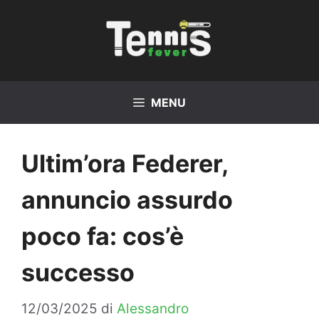
Vai
al
contenuto
MENU
Ultim’ora Federer,
annuncio assurdo
poco fa: cos’è
successo
12/03/2025
di
Alessandro