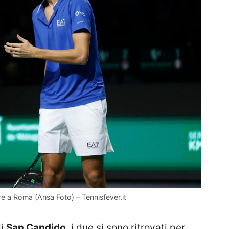
re a Roma (Ansa Foto) – Tennisfever.it
di
San Candido
, i due si sono ritrovati per