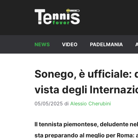
Vai
al
contenuto
NEWS
VIDEO
PADELMANIA
Sonego, è ufficiale: 
vista degli Internazio
05/05/2025
di
Alessio Cherubini
Il tennista piemontese, deludente nel
sta preparando al meglio per Roma: