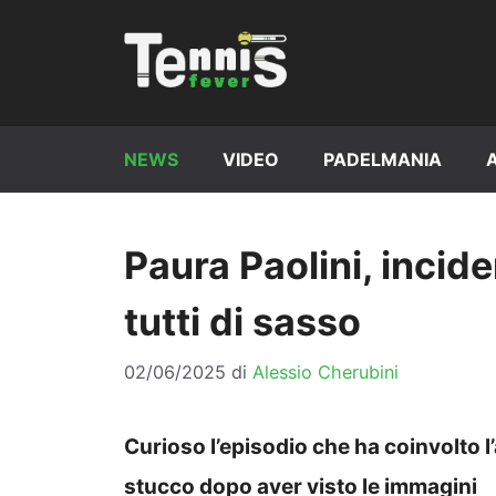
Vai
al
contenuto
NEWS
VIDEO
PADELMANIA
Paura Paolini, incid
tutti di sasso
02/06/2025
di
Alessio Cherubini
Curioso l’episodio che ha coinvolto l
stucco dopo aver visto le immagini