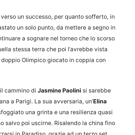
verso un successo, per quanto sofferto, in
astato un solo punto, da mettere a segno in
ntinuare a sognare nel torneo che lo scorso
quella stessa terra che poi l’avrebbe vista
el doppio Olimpico giocato in coppia con
e il cammino di
Jasmine Paolini
si sarebbe
na a Parigi. La sua avversaria, un’
Elina
oggiato una grinta e una resilienza quasi
no salvo poi uscirne. Risalendo la china fino
zzarsi in Paradiso, grazie ad un terzo set