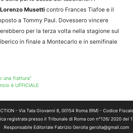
Lorenzo Musetti
contro Frances Tiafoe e il
 opposto a Tommy Paul. Dovessero vincere
erebbero per la terza volta nella stagione sul
iberico in finale a Montecarlo e in semifinale
o una frattura”
uncio è UFFICIALE
TION - Via Tata Giovanni 8, 00154 Roma (RM) - Codice Fiscale
tica registrata presso il Tribunale di Roma con n°126/ 2020 del
Responsabile Editoriale Fabrizio Gerolla gerolla@gmail.com