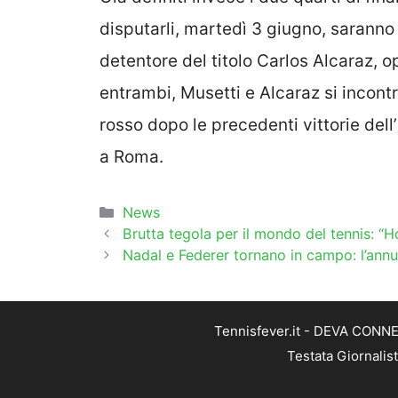
disputarli, martedì 3 giugno, saranno
detentore del titolo Carlos Alcaraz,
entrambi, Musetti e Alcaraz si incontr
rosso dopo le precedenti vittorie dell’
a Roma.
Categorie
News
Brutta tegola per il mondo del tennis: “H
Nadal e Federer tornano in campo: l’ann
Tennisfever.it - DEVA CONNEC
Testata Giornalis