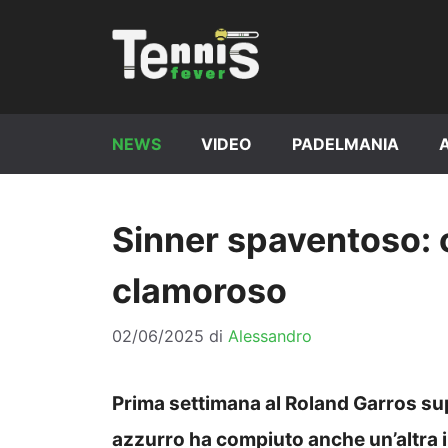
Vai
al
contenuto
NEWS
VIDEO
PADELMANIA
Sinner spaventoso: c
clamoroso
02/06/2025
di
Alessandro
Prima settimana al Roland Garros sup
azzurro ha compiuto anche un’altra 