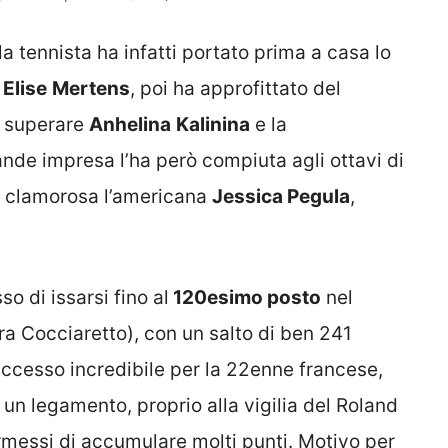
 tennista ha infatti portato prima a casa lo
,
Elise
Mertens
, poi ha approfittato del
r superare
Anhelina
Kalinina
e la
ande impresa l’ha però compiuta agli ottavi di
a clamorosa l’americana
Jessica Pegula
,
o di issarsi fino al
120esimo posto
nel
a Cocciaretto), con un salto di ben 241
uccesso incredibile per la 22enne francese,
 un legamento, proprio alla vigilia del Roland
ermessi di accumulare molti punti. Motivo per