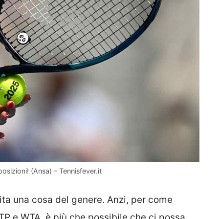
 posizioni! (Ansa) – Tennisfever.it
pita una cosa del genere. Anzi, per come
TP e WTA, è più che possibile che ci possa