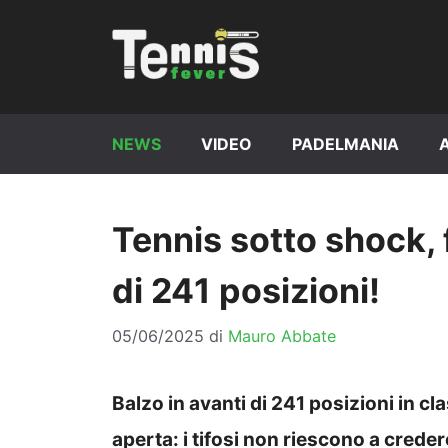
Vai
al
contenuto
NEWS
VIDEO
PADELMANIA
Tennis sotto shock, fo
di 241 posizioni!
05/06/2025
di
Mauro Abbate
Balzo in avanti di 241 posizioni in cl
aperta: i tifosi non riescono a creder