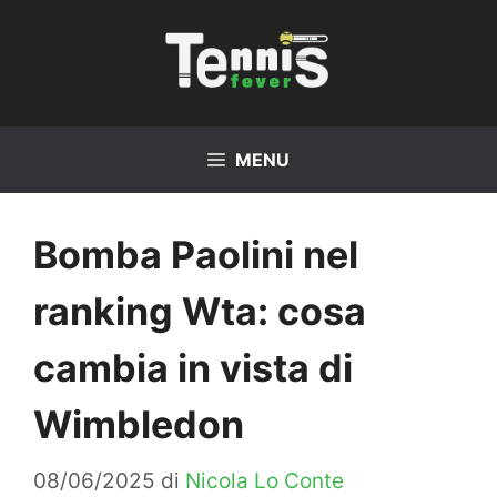
Vai
al
contenuto
MENU
Bomba Paolini nel
ranking Wta: cosa
cambia in vista di
Wimbledon
08/06/2025
di
Nicola Lo Conte