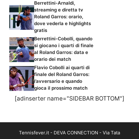
Berrettini-Arnaldi,
streaming e diretta tv
Roland Garros: orario,
dove vederla e highlights
gratis
Berrettini-Cobolli, quando
si giocano i quarti di finale
al Roland Garros: data e
orario dei match
Flavio Cobolli ai quarti di
finale del Roland Garros:
l’avversario e quando
gioca il prossimo match
[adinserter name="SIDEBAR BOTTOM"]
Tennisfever.it - DEVA CONNECTION - Via Tata