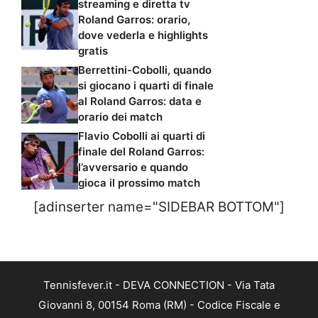
streaming e diretta tv
Roland Garros: orario,
dove vederla e highlights
gratis
Berrettini-Cobolli, quando
si giocano i quarti di finale
al Roland Garros: data e
orario dei match
Flavio Cobolli ai quarti di
finale del Roland Garros:
l’avversario e quando
gioca il prossimo match
[adinserter name="SIDEBAR BOTTOM"]
Tennisfever.it - DEVA CONNECTION - Via Tata
Giovanni 8, 00154 Roma (RM) - Codice Fiscale e