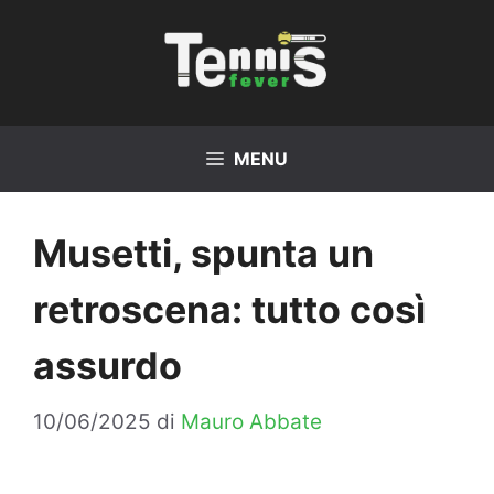
Vai
al
contenuto
MENU
Musetti, spunta un
retroscena: tutto così
assurdo
10/06/2025
di
Mauro Abbate