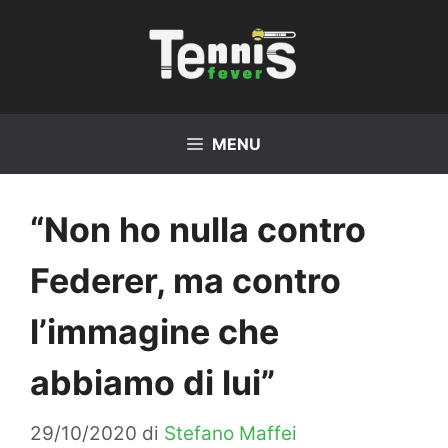
Vai
al
contenuto
MENU
“Non ho nulla contro
Federer, ma contro
l’immagine che
abbiamo di lui”
29/10/2020
di
Stefano Maffei