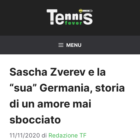
Vai
al
contenuto
MENU
Sascha Zverev e la
“sua” Germania, storia
di un amore mai
sbocciato
11/11/2020
di
Redazione TF