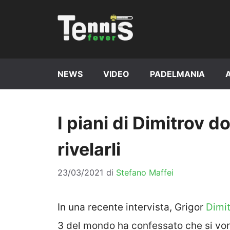
Vai
al
contenuto
NEWS
VIDEO
PADELMANIA
I piani di Dimitrov do
rivelarli
23/03/2021
di
Stefano Maffei
In una recente intervista, Grigor
Dimi
3 del mondo ha confessato che si vorr