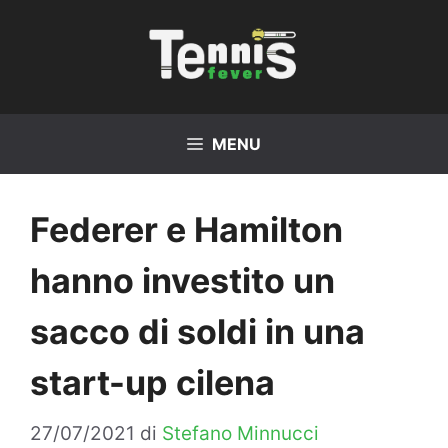
Vai
al
contenuto
MENU
Federer e Hamilton
hanno investito un
sacco di soldi in una
start-up cilena
27/07/2021
di
Stefano Minnucci