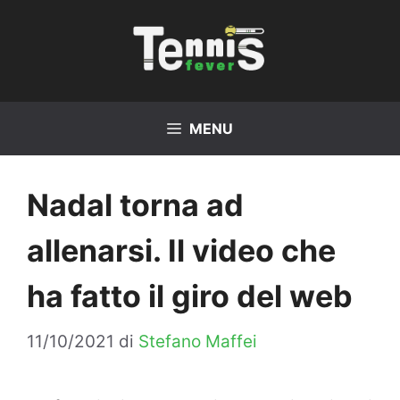
Vai
al
contenuto
MENU
Nadal torna ad
allenarsi. Il video che
ha fatto il giro del web
11/10/2021
di
Stefano Maffei