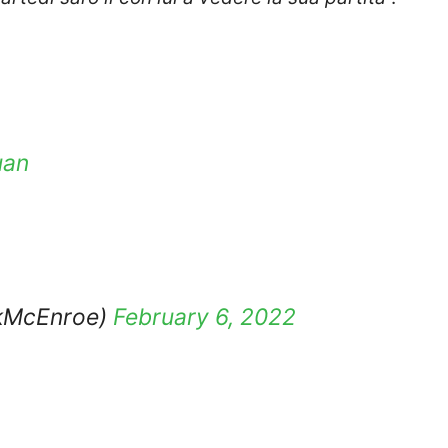
uan
ckMcEnroe)
February 6, 2022