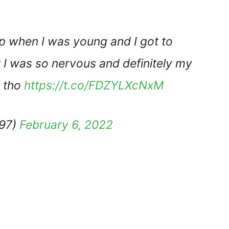
p when I was young and I got to
 I was so nervous and definitely my
l tho
https://t.co/FDZYLXcNxM
z97)
February 6, 2022