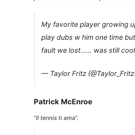
My favorite player growing u
play dubs w him one time but
fault we lost…… was still coo
— Taylor Fritz (@Taylor_Frit
Patrick McEnroe
“
Il tennis ti ama
”.