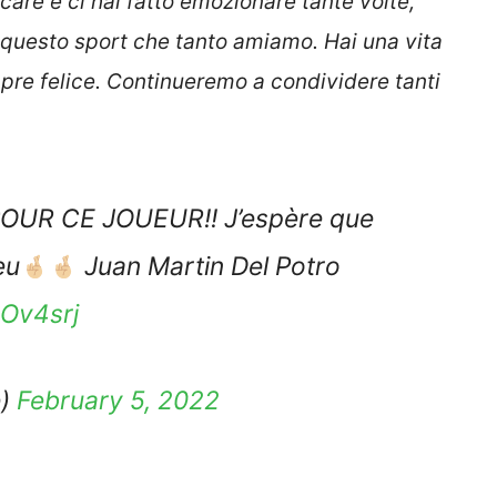
ocare e ci hai fatto emozionare tante volte,
a questo sport che tanto amiamo. Hai una vita
mpre felice. Continueremo a condividere tanti
UR CE JOUEUR!! J’espère que
eu
Juan Martin Del Potro
2Ov4srj
e)
February 5, 2022