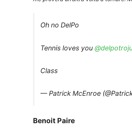
Oh no DelPo
Tennis loves you
@delpotroj
Class
— Patrick McEnroe (@Patri
Benoit Paire