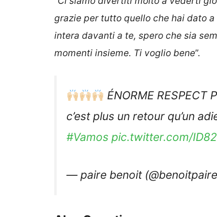
“
Ci siamo divertiti molto a vederti gi
grazie per tutto quello che hai dato 
intera davanti a te, spero che sia se
momenti insieme. Ti voglio bene
”.
ÉNORME RESPECT PO
c’est plus un retour qu’un adi
#Vamos
pic.twitter.com/ID8
— paire benoit (@benoitpair