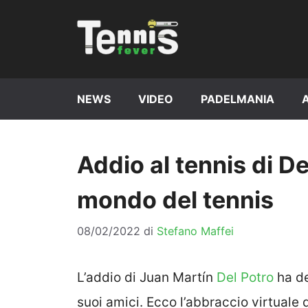
Vai
al
contenuto
NEWS
VIDEO
PADELMANIA
Addio al tennis di De
mondo del tennis
08/02/2022
di
Stefano Maffei
L’addio di Juan Martín
Del Potro
ha de
suoi amici. Ecco l’abbraccio virtuale 