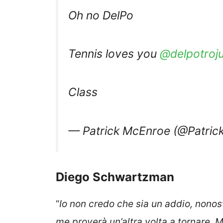
Oh no DelPo
Tennis loves you
@delpotroj
Class
— Patrick McEnroe (@Patri
Diego Schwartzman
“
Io non credo che sia un addio, nonost
me proverà un’altra volta a tornare. Ma