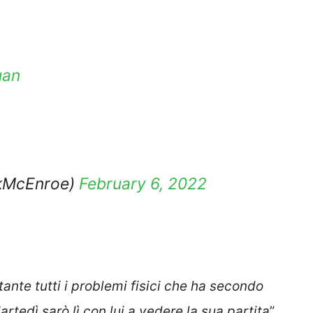
uan
ckMcEnroe)
February 6, 2022
ante tutti i problemi fisici che ha secondo
rtedì sarò lì con lui a vedere la sua partita
”.