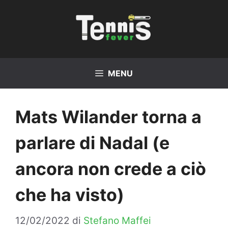
Vai
al
contenuto
MENU
Mats Wilander torna a
parlare di Nadal (e
ancora non crede a ciò
che ha visto)
12/02/2022
di
Stefano Maffei