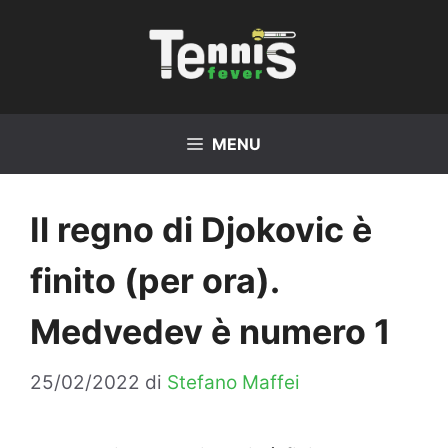
Vai
al
contenuto
MENU
Il regno di Djokovic è
finito (per ora).
Medvedev è numero 1
25/02/2022
di
Stefano Maffei