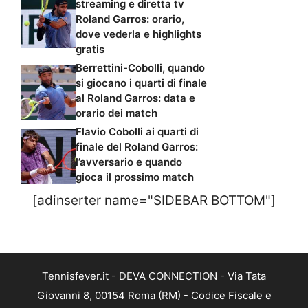
streaming e diretta tv
Roland Garros: orario,
dove vederla e highlights
gratis
Berrettini-Cobolli, quando
si giocano i quarti di finale
al Roland Garros: data e
orario dei match
Flavio Cobolli ai quarti di
finale del Roland Garros:
l’avversario e quando
gioca il prossimo match
[adinserter name="SIDEBAR BOTTOM"]
Tennisfever.it - DEVA CONNECTION - Via Tata
Giovanni 8, 00154 Roma (RM) - Codice Fiscale e