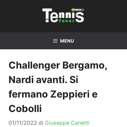
Vai
al
contenuto
MENU
Challenger Bergamo,
Nardi avanti. Si
fermano Zeppieri e
Cobolli
01/11/2022
di
Giuseppe Canetti