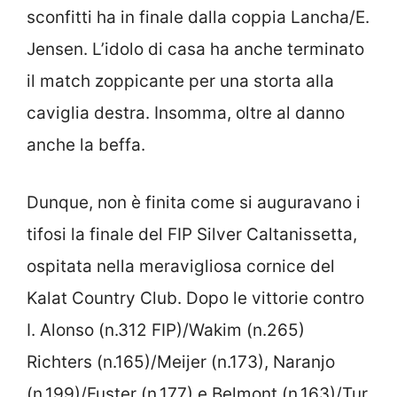
sconfitti ha in finale dalla coppia Lancha/E.
Jensen. L’idolo di casa ha anche terminato
il match zoppicante per una storta alla
caviglia destra. Insomma, oltre al danno
anche la beffa.
Dunque, non è finita come si auguravano i
tifosi la finale del FIP Silver Caltanissetta,
ospitata nella meravigliosa cornice del
Kalat Country Club. Dopo le vittorie contro
I. Alonso (n.312 FIP)/Wakim (n.265)
Richters (n.165)/Meijer (n.173), Naranjo
(n.199)/Fuster (n.177) e Belmont (n.163)/Tur