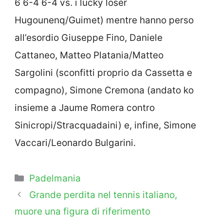
6 6-4 6-4 vs. i lucky loser
Hugounenq/Guimet) mentre hanno perso
all’esordio Giuseppe Fino, Daniele
Cattaneo, Matteo Platania/Matteo
Sargolini (sconfitti proprio da Cassetta e
compagno), Simone Cremona (andato ko
insieme a Jaume Romera contro
Sinicropi/Stracquadaini) e, infine, Simone
Vaccari/Leonardo Bulgarini.
Categorie
Padelmania
Grande perdita nel tennis italiano,
muore una figura di riferimento