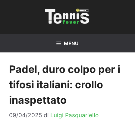
Vai
al
contenuto
MENU
Padel, duro colpo per i
tifosi italiani: crollo
inaspettato
09/04/2025
di
Luigi Pasquariello