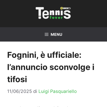
Vai
al
contenuto
MENU
Fognini, è ufficiale:
l’annuncio sconvolge i
tifosi
11/06/2025
di
Luigi Pasquariello