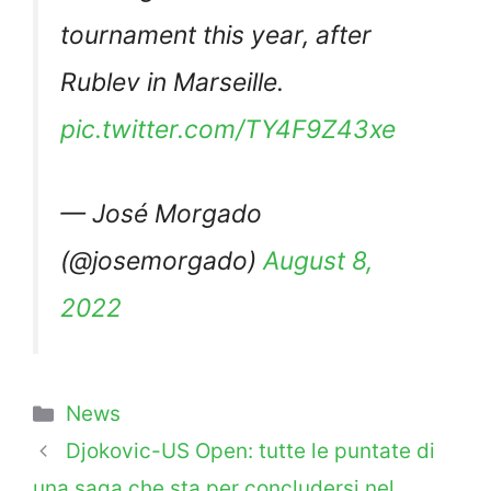
tournament this year, after
Rublev in Marseille.
pic.twitter.com/TY4F9Z43xe
— José Morgado
(@josemorgado)
August 8,
2022
Categorie
News
Djokovic-US Open: tutte le puntate di
una saga che sta per concludersi nel