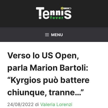
Vai
al
contenuto
MENU
Verso lo US Open,
parla Marion Bartoli:
“Kyrgios può battere
chiunque, tranne…”
24/08/2022
di
Valeria Lorenzi