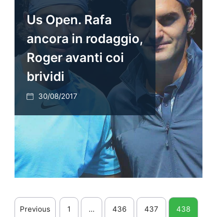
Us Open. Rafa
ancora in rodaggio,
Roger avanti coi
brividi
30/08/2017
Previous
1
…
436
437
438