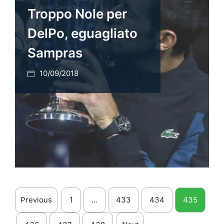
Troppo Nole per
DelPo, eguagliato
Sampras
10/09/2018
Previous
1
…
433
434
435