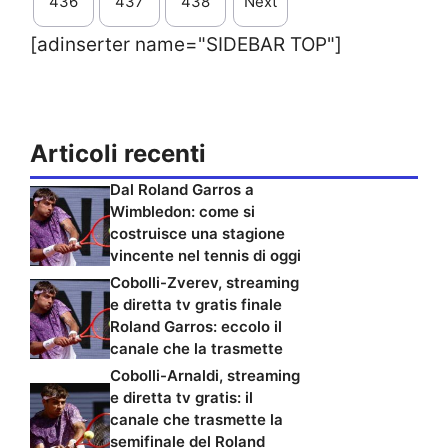
436
437
438
Next
[adinserter name="SIDEBAR TOP"]
Articoli recenti
Dal Roland Garros a
Wimbledon: come si
costruisce una stagione
vincente nel tennis di oggi
Cobolli-Zverev, streaming
e diretta tv gratis finale
Roland Garros: eccolo il
canale che la trasmette
Cobolli-Arnaldi, streaming
e diretta tv gratis: il
canale che trasmette la
semifinale del Roland